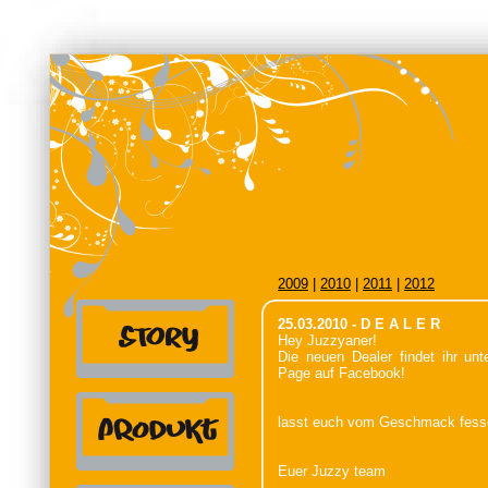
2009
|
2010
|
2011
|
2012
25.03.2010 - D E A L E R
Hey Juzzyaner!
Die neuen Dealer findet ihr un
Page auf Facebook!
lasst euch vom Geschmack fessel
Euer Juzzy team