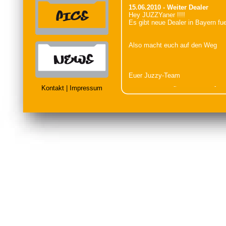
15.06.2010 - Weiter Dealer
Hey JUZZYaner !!!!
Es gibt neue Dealer in Bayern fu
Also macht euch auf den Weg
Euer Juzzy-Team
Kontakt
|
Impressum
09.06.2010 - MÃ¼nchen 32 Â°
Hey JUZZYaner!!!
heute haben wir 32 Â° und es wird 
also tankt euch in die Sonne und
aber vergesst euren KÃ¶rper nich
TRINKT JUZZY
Euer JUZZY Team